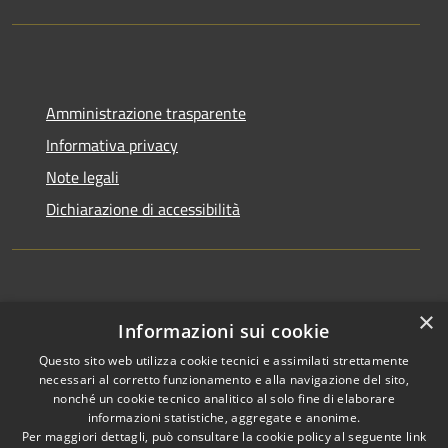
Amministrazione trasparente
Informativa privacy
Note legali
Dichiarazione di accessibilità
×
Informazioni sui cookie
Questo sito web utilizza cookie tecnici e assimilati strettamente
RSS
Copyright © 2026 • Comune di
necessari al corretto funzionamento e alla navigazione del sito,
Accessibilità
Appignano del Tronto •
nonché un cookie tecnico analitico al solo fine di elaborare
informazioni statistiche, aggregate e anonime.
Privacy
Municipium
Powered by
•
Per maggiori dettagli, può consultare la cookie policy al seguente
link
Cookie
Accesso redazione