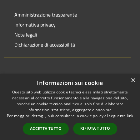
Amministrazione trasparente
Informativa privacy
Note legali
Dichiarazione di accessibilità
×
Informazioni sui cookie
Questo sito web utilizza cookie tecnici e assimilati strettamente
RSS
Copyright © 2026 • Comune di
necessari al corretto funzionamento e alla navigazione del sito,
Accessibilità
Appignano del Tronto •
nonché un cookie tecnico analitico al solo fine di elaborare
informazioni statistiche, aggregate e anonime.
Privacy
Municipium
Powered by
•
Per maggiori dettagli, può consultare la cookie policy al seguente
link
Cookie
Accesso redazione
Mappa del sito
RIFIUTA TUTTO
ACCETTA TUTTO
Extranet