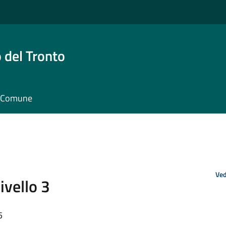
 del Tronto
il Comune
Ved
ivello 3
5