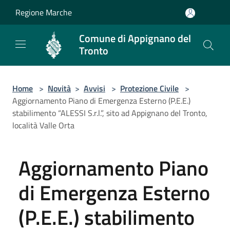
Salta al contenuto principale
Regione Marche
Comune di Appignano del
Tronto
Home
>
Novità
>
Avvisi
>
Protezione Civile
>
Aggiornamento Piano di Emergenza Esterno (P.E.E.)
stabilimento “ALESSI S.r.l.”, sito ad Appignano del Tronto,
località Valle Orta
Aggiornamento Piano
di Emergenza Esterno
(P.E.E.) stabilimento