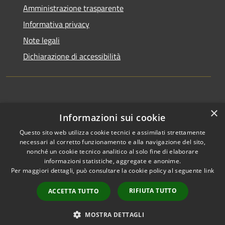
Amministrazione trasparente
Informativa privacy
Note legali
Dichiarazione di accessibilità
×
Informazioni sui cookie
Questo sito web utilizza cookie tecnici e assimilati strettamente
RSS
Copyright © 2026 • Comune di
necessari al corretto funzionamento e alla navigazione del sito,
Accessibilità
Appignano del Tronto •
nonché un cookie tecnico analitico al solo fine di elaborare
informazioni statistiche, aggregate e anonime.
Privacy
Municipium
Powered by
•
Per maggiori dettagli, può consultare la cookie policy al seguente
link
Cookie
Accesso redazione
Mappa del sito
RIFIUTA TUTTO
ACCETTA TUTTO
Extranet
Intranet
MOSTRA DETTAGLI